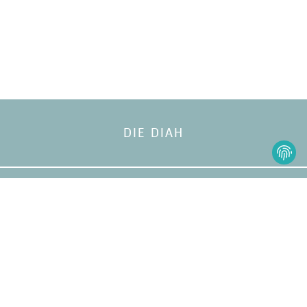
DIE DIAH
HANDCHIRURGIE
ERKRANKUNGEN DER HAND