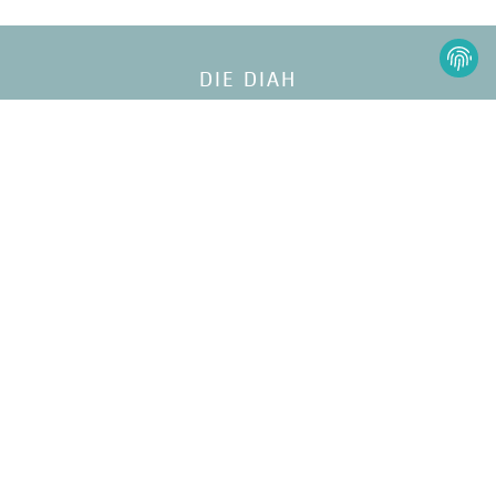
DIE DIAH
HANDCHIRURGIE
ERKRANKUNGEN DER HAND
DIAH-HANDCHIRURGEN IN IHRER NÄHE