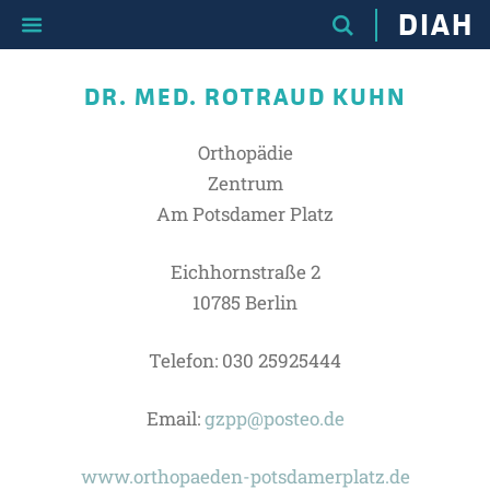
DIAH
DR. MED. ROTRAUD KUHN
Orthopädie
Zentrum
Am Potsdamer Platz
Eichhornstraße 2
10785 Berlin
Telefon: 030 25925444
Email:
gzpp@posteo.de
www.orthopaeden-potsdamerplatz.de